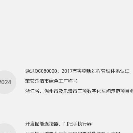
通过QC080000：2017有害物质过程管理体系认证
荣获国家高新技术企业
建成10万级无尘车间并投入使用
乐清市星火汽车电子有限公司成立
荣获乐清市绿色工厂称号
荣获温州市企业技术中心称号
2024
浙江省、温州市及乐清市三项数字化车间示范项目
与浙江大学信息与电子工程学系建立校企合作
二期厂房扩建
开发储能连接器、门把手执行器
荣获乐清市企业技术中心称号