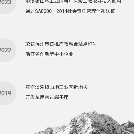
淡溪镇山地工业区新厂房竣工验收并投入使用
2023
通过SA8000：2014社会责任管理体系认证
开启外贸之路，产品远销欧洲、北美、中东等多个
入驻乐清市淡溪镇第二工业区
开发电机连接器、门把手天线
荣获温州市首批产教融合站点称号
2022
浙江省创新型中小企业
通过IATF16949：2009质量管理体系认证
通过ISO9001：2000质量管理体系认证
通过ISO14001/45001管理体系认证
竞得淡溪镇山地工业区新地块
2019
开发车用雷达端子座