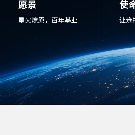
愿景
使
星火燎原，百年基业
让连